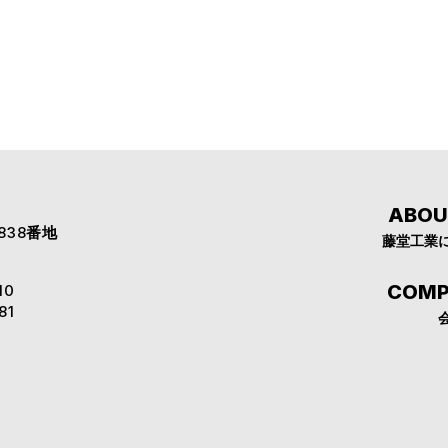
ABOU
番地
838
藤堂⼯業
COM
10
81